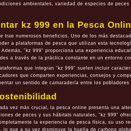
diciones ambientales, variedad de especies de peces p
ntar kz 999 en la Pesca Onli
ne trae numerosos beneficios. Uno de los más destacad
der a plataformas de pesca que utilizan esta tecnologí
. Además, "kz 999" proporciona una experiencia educat
des a través de la práctica constante en un entorno co
lataformas que integran "kz 999" suelen incluir caracte
adores que comparten experiencias, consejos y compet
entar un sentido de camaradería entre los pobladores 
ostenibilidad
da vez más crucial, la pesca online presenta una altern
ciones de peces y sus hábitats naturales, "kz 999" ofre
mpletamente la experiencia de pesca física, su uso re
, lo que a su vez disminuye la huella de carbono globa